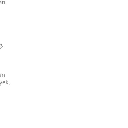
an
g
.
an
yek,