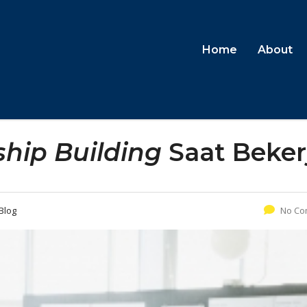
Home
About
ship Building
Saat Beker
Blog
No Co