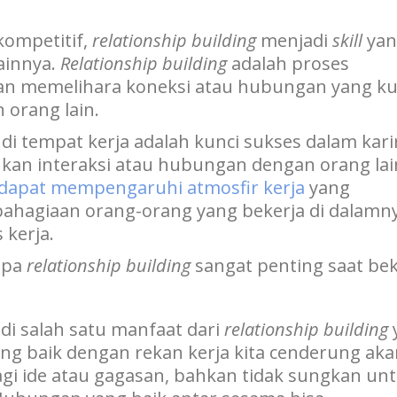
kompetitif,
relationship building
menjadi
skill
yan
lainnya.
Relationship building
adalah proses
n memelihara koneksi atau hubungan yang ku
n orang lain.
tempat kerja adalah kunci sukses dalam karir
an interaksi atau hubungan dengan orang lai
dapat mempengaruhi atmosfir kerja
yang
ahagiaan orang-orang yang bekerja di dalamn
 kerja.
apa
relationship building
sangat penting saat bek
di salah satu manfaat dari
relationship building
ang baik dengan rekan kerja kita cenderung ak
i ide atau gagasan, bahkan tidak sungkan un