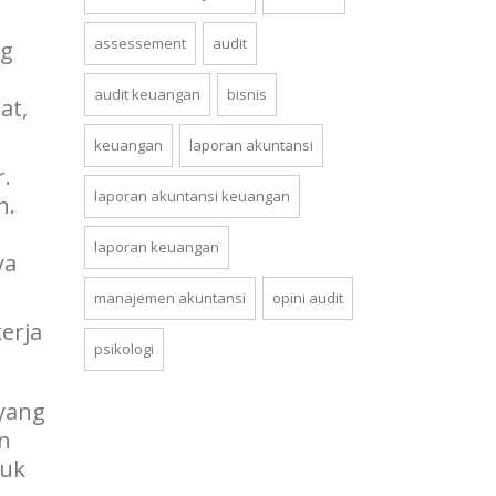
assessement
audit
g
audit keuangan
bisnis
at,
keuangan
laporan akuntansi
.
laporan akuntansi keuangan
n.
laporan keuangan
ya
manajemen akuntansi
opini audit
erja
psikologi
yang
an
tuk